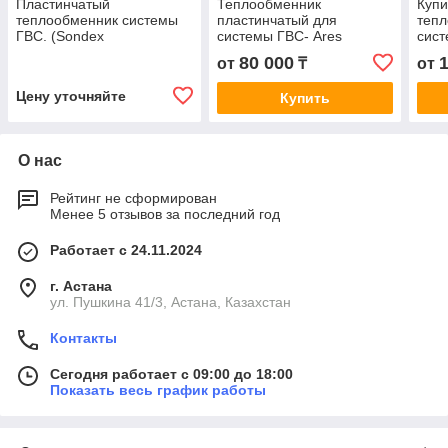
Пластинчатый
Теплообменник
Купи
теплообменник системы
пластинчатый для
тепл
ГВС. (Sondex
системы ГВС- Ares
сист
S14А,Danfoss
A1L(S8A).(Danfoss,
80 000
от
₸
от
XGF14,ARES-A2M)
Sondex) И
комплектующие
Цену уточняйте
Купить
О нас
Рейтинг не сформирован
Менее 5 отзывов за последний год
Работает с 24.11.2024
г. Астана
ул. Пушкина 41/3, Астана, Казахстан
Контакты
Сегодня работает с 09:00 до 18:00
Показать весь график работы