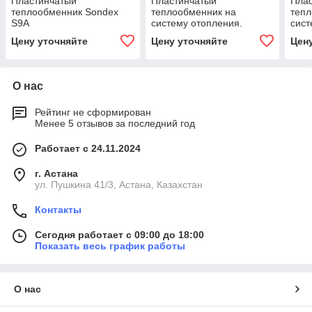
Пластинчатый
Пластинчатый
Пла
теплообменник Sondex
теплообменник на
тепл
S9А
систему отопления.
сист
SONDEX S19
A4А-
Цену уточняйте
Цену уточняйте
Цен
О нас
Рейтинг не сформирован
Менее 5 отзывов за последний год
Работает с 24.11.2024
г. Астана
ул. Пушкина 41/3, Астана, Казахстан
Контакты
Сегодня работает с 09:00 до 18:00
Показать весь график работы
О нас