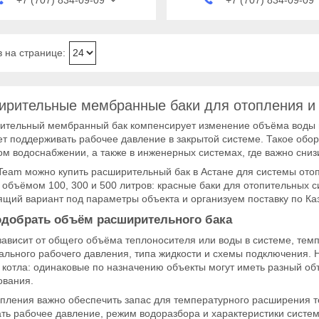
ирительные мембранные баки для отопления и
ительный мембранный бак компенсирует изменение объёма воды 
т поддерживать рабочее давление в закрытой системе. Такое обо
м водоснабжении, а также в инженерных системах, где важно сниз
Team можно купить расширительный бак в Астане для системы ото
объёмом 100, 300 и 500 литров: красные баки для отопительных 
щий вариант под параметры объекта и организуем поставку по Каз
одобрать объём расширительного бака
ависит от общего объёма теплоносителя или воды в системе, тем
льного рабочего давления, типа жидкости и схемы подключения. 
котла: одинаковые по назначению объекты могут иметь разный объ
ования.
опления важно обеспечить запас для температурного расширения 
ть рабочее давление, режим водоразбора и характеристики систе