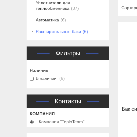
Уплотнители для
теплообменника
37
Автоматика
6
Расширительные баки
6
Фильтры
Наличие
В наличии
6
Контакты
Бак с
Компания "TeploTeam"