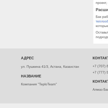
проект
Расши
Бак раб
теплоо
которые
Оставь
подходя
+7 (707) 
ул. Пушкина 41/3, Астана, Казахстан
+7 (777) 
Компания "TeploTeam"
Алмаз Ба