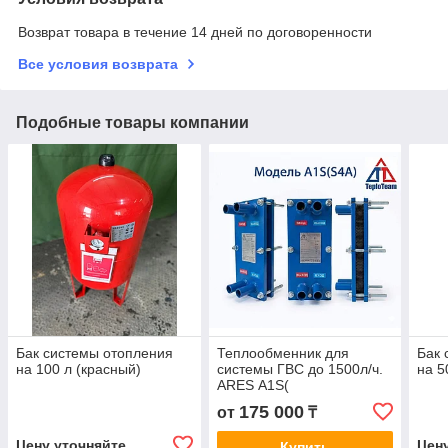
Возврат товара в течение 14 дней по договоренности
Все условия возврата
Подобные товары компании
Бак системы отопления
Теплообменник для
Бак 
на 100 л (красный)
системы ГВС до 1500л/ч.
на 5
ARES А1S(
Sondex,Danfoss,Ридан)
175 000
от
₸
Цену уточняйте
Цен
Купить