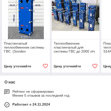
Пластинчатый
Теплообменник
Пла
теплообменник системы
пластинчатый для
теп
ГВС. (Sondex
системы ГВС до 2000 л/ч
S14А
S14А,Danfoss
Ares (Danfoss, Sondex)
ото
XGF14,ARES-A2M)
Цену уточняйте
Цену уточняйте
Цен
О нас
Рейтинг не сформирован
Менее 5 отзывов за последний год
Работает с 24.11.2024