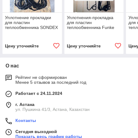
Уплотнение прокладки
Уплотнения-прокладка
Упло
для пластин
для пластин
для 
теплообменника SONDEX
теплообменника Funke
теп
-S22A
FP08
(S21
Цену уточняйте
Цену уточняйте
Цен
О нас
Рейтинг не сформирован
Менее 5 отзывов за последний год
Работает с 24.11.2024
г. Астана
ул. Пушкина 41/3, Астана, Казахстан
Контакты
Сегодня выходной
Показать весь график работы