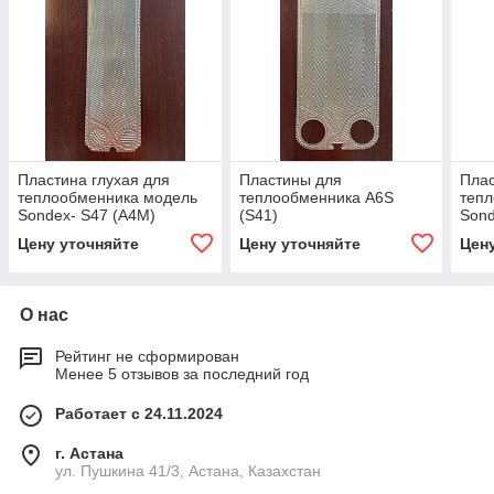
Пластина глухая для
Пластины для
Плас
теплообменника модель
теплообменника A6S
теп
Sondex- S47 (А4М)
(S41)
Sond
Цену уточняйте
Цену уточняйте
Цен
О нас
Рейтинг не сформирован
Менее 5 отзывов за последний год
Работает с 24.11.2024
г. Астана
ул. Пушкина 41/3, Астана, Казахстан