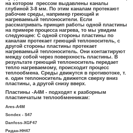
на котором прессом выдавлены каналы
глубиной 3-8 мм. По этим каналам протекают
рабочие среды, например греющий и
нагреваемый теплоносители. Если
рассматривать принцип работы одной пластины
на примере процесса нагрева, то мы увидим
следующее: С одной стороны пластины по
каналам протекает греющий теплоноситель, с
другой стороны пластины протекает
нагреваемый теплоноситель. Они контактируют
между собой через поверхность пластины. В
результате греющий теплоноситель передает
тепло нагреваемому, происходит процесс
теплообмена. Среды движутся в противотоке, т.
е. один теплоноситель движется сверху вниз
пластины, а другой снизу вверх.
Пластины -A4М - подходят к разборным
пластинчатым теплообменникам:
Ares-A4М
Sondex - S47
Danfoss-XGF47
Ридан-HH47