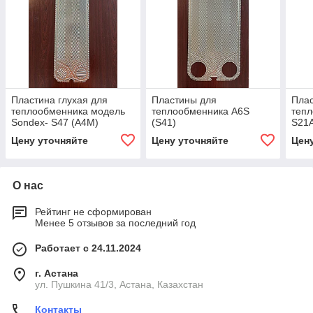
Пластина глухая для
Пластины для
Плас
теплообменника модель
теплообменника A6S
теп
Sondex- S47 (А4М)
(S41)
S21
Цену уточняйте
Цену уточняйте
Цен
О нас
Рейтинг не сформирован
Менее 5 отзывов за последний год
Работает с 24.11.2024
г. Астана
ул. Пушкина 41/3, Астана, Казахстан
Контакты