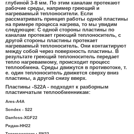
глубиной 3-8 мм. По этим каналам протекают
рабочие среды, например греющий и
нагреваемый теплоносители. Если
рассматривать принцип работы одной пластины
на примере процесса нагрева, то мы увидим
следующее: С одной стороны пластины по
каналам протекает греющий теплоноситель, с
другой стороны пластины протекает
нагреваемый теплоноситель. Они контактируют
между собой через поверхность пластины. В
результате греющий теплоноситель передает
тепло нагреваемому, происходит процесс
теплообмена. Среды движутся в противотоке, т.
е. один теплоноситель движется сверху вниз
пластины, а другой снизу вверх.
Пластины -S22A - подходят к разборным
пластинчатым теплообменникам:
Ares-A4А
Sondex - S22
Danfoss-XGF22
Ридан-HH22
Термосистемы-SN22