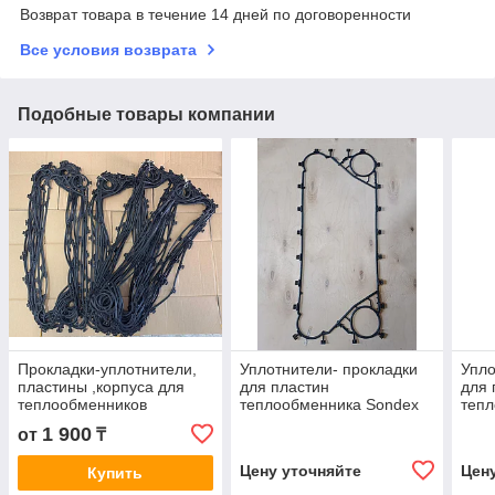
Возврат товара в течение 14 дней по договоренности
Все условия возврата
Подобные товары компании
Прокладки-уплотнители,
Уплотнители- прокладки
Упло
пластины ,корпуса для
для пластин
для 
теплообменников
теплообменника Sondex
теп
S41A
S19
1 900
от
₸
Цену уточняйте
Цен
Купить