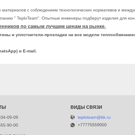
х материалов с соблюдением технологических нормативов и между
панию " TeploTeam". Опытные инженеры подберут изделия для кон
нников по самым лучшим ценам на рынке.
стины и уплотнители-прокладки на все модели теплообменник
tsApp) и Е-mail.
teploteam@bk.ru
834-09-09
+77775559000
555-90-00