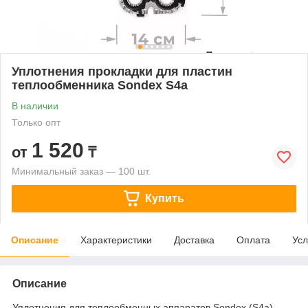
Уплотнения прокладки для пластин
теплообменника Sondex S4a
В наличии
Только опт
1 520
от
₸
Минимальный заказ — 100 шт.
Купить
Описание
Характеристики
Доставка
Оплата
Усл
Описание
Уплотнения для теплообменных аппаратов Sondex (S4a)