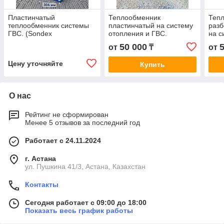
Пластинчатый
Теплообменник
Тепл
теплообменник системы
пластинчатый на систему
разб
ГВС. (Sondex
отопления и ГВС.
на с
S14А,Danfoss
SONDEX S4А. И
ГВС.
50 000
от
₸
от
XGF14,ARES-A2M)
комплектующие(корпуса,
ком
пластины,
Цену уточняйте
Купить
О нас
Рейтинг не сформирован
Менее 5 отзывов за последний год
Работает с 24.11.2024
г. Астана
ул. Пушкина 41/3, Астана, Казахстан
Контакты
Сегодня работает с 09:00 до 18:00
Показать весь график работы