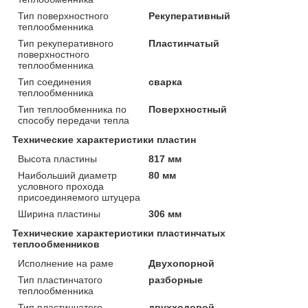
Тип поверхностного
Рекуперативный
теплообменника
Тип рекуперативного
Пластинчатый
поверхностного
теплообменника
Тип соединения
сварка
теплообменника
Тип теплообменника по
Поверхностный
способу передачи тепла
Технические характеристики пластин
Высота пластины
817 мм
Наибольший диаметр
80 мм
условного прохода
присоединяемого штуцера
Ширина пластины
306 мм
Технические характеристики пластинчатых
теплообменников
Исполнение на раме
Двухопорной
Тип пластинчатого
разборные
теплообменника
Тип пластинчатого
двухходовой