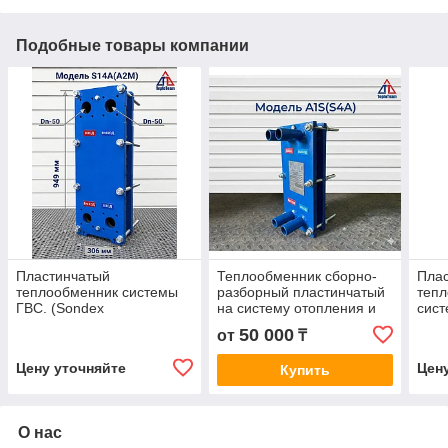
Подобные товары компании
Пластинчатый
Теплообменник сборно-
Пла
теплообменник системы
разборный пластинчатый
тепл
ГВС. (Sondex
на систему отопления и
сист
S14А,Danfoss
ГВС. Марки A1S (S4) и
SON
50 000
от
₸
XGF14,ARES-A2M)
комплектующие
Цену уточняйте
Цен
Купить
О нас