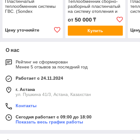
Пластинчатый
Теплообменник сборно-
Пла
теплообменник системы
разборный пластинчатый
тепл
ГВС. (Sondex
на систему отопления и
сист
S14А,Danfoss
ГВС. Марки A1S (S4) и
SON
50 000
от
₸
XGF14,ARES-A2M)
комплектующие
Цену уточняйте
Цен
Купить
О нас
Рейтинг не сформирован
Менее 5 отзывов за последний год
Работает с 24.11.2024
г. Астана
ул. Пушкина 41/3, Астана, Казахстан
Контакты
Сегодня работает с 09:00 до 18:00
Показать весь график работы