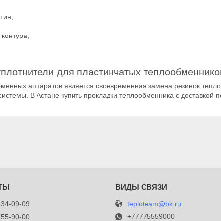
тин;
 контура;
уплотнители для пластинчатых теплообменнико
бменных аппаратов является своевременная замена резинок тепл
системы. В Астане купить прокладки теплообменника с доставкой п
teploteam@bk.ru
834-09-09
+77775559000
555-90-00