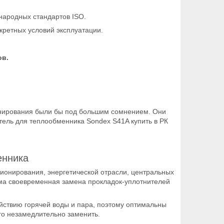
народных стандартов ISO.
кретных условий эксплуатации.
ов.
онирования были бы под большим сомнением. Они
тель для теплообменника Sondex S41A купить в РК
енника
ионирования, энергетической отрасли, центральных
има своевременная замена прокладок-уплотнителей
йствию горячей воды и пара, поэтому оптимальны
его незамедлительно заменить.