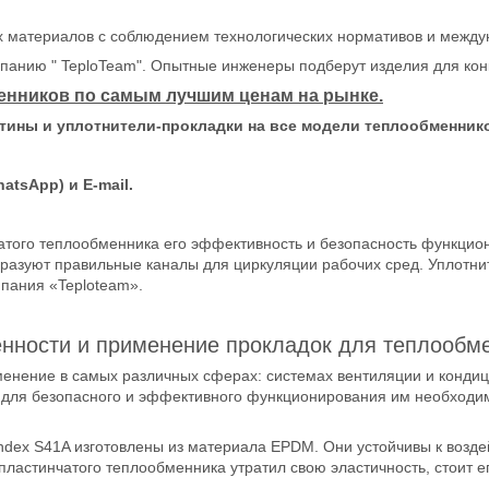
х материалов с соблюдением технологических нормативов и между
панию " TeploTeam". Опытные инженеры подберут изделия для кон
нников по самым лучшим ценам на рынке.
стины и уплотнители-прокладки на все модели теплообменник
tsApp) и Е-mail.
атого теплообменника его эффективность и безопасность функци
бразуют правильные каналы для циркуляции рабочих сред. Уплотни
пания «Teploteam».
нности и применение прокладок для теплообм
нение в самых различных сферах: системах вентиляции и кондиц
сь, для безопасного и эффективного функционирования им необход
dex S41A изготовлены из материала EPDM. Они устойчивы к возде
 пластинчатого теплообменника утратил свою эластичность, стоит 