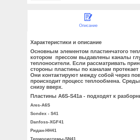
Описание
Характеристики и описание
Основным элементом пластинчатого тепл
котором прессом выдавлены каналы глуб
теплоносители. Если рассматривать при
стороны пластины по каналам протекает
Они контактируют между собой через пов
происходит процесс теплообмена. Среды д
снизу вверх.
Пластины А6S-S41a - подходят к разбо
Ares-A6S
Sondex - S41
Danfoss-XGF41
Ридан-HH41
Термосистемы-SN41